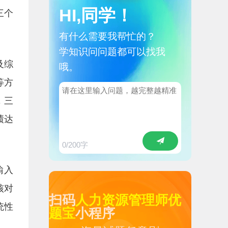
HI,同学！
三个
有什么需要我帮忙的？
学知识问问题都可以找我
及综
哦。
等方
，三
绩达
0
/200字
）输入
核对
扫码
人力资源管理师优
统性
题宝
小程序