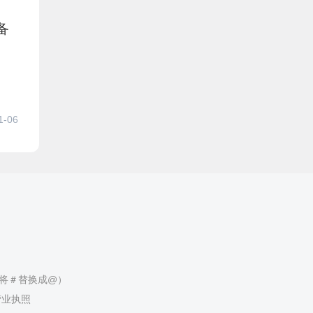
备
1-06
（请将＃替换成@）
营业执照