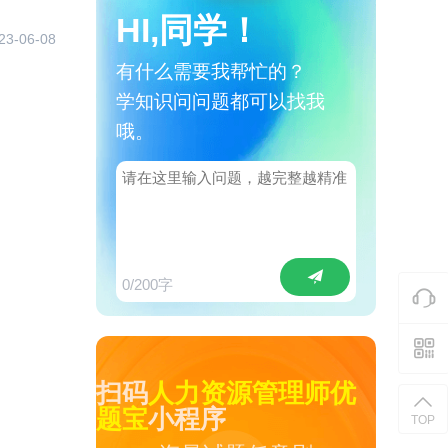
HI,同学！
23-06-08
有什么需要我帮忙的？
学知识问问题都可以找我
哦。
0
/200字
扫码
人力资源管理师优
题宝
小程序
TOP