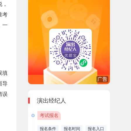
说，
准考
，一
误填
而导
错误
演出经纪人
考试报名
报名条件
报名时间
报名入口