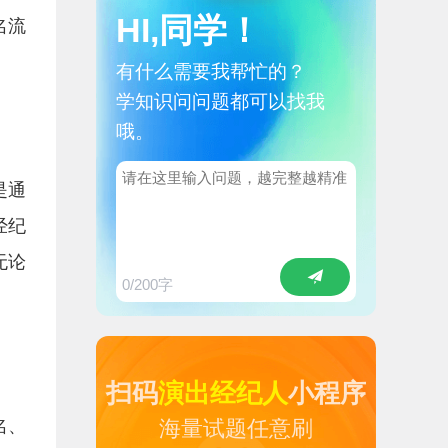
HI,同学！
名流
有什么需要我帮忙的？
学知识问问题都可以找我
哦。
是通
经纪
无论
0
/200字
扫码
演出经纪人
小程序
名、
海量试题任意刷