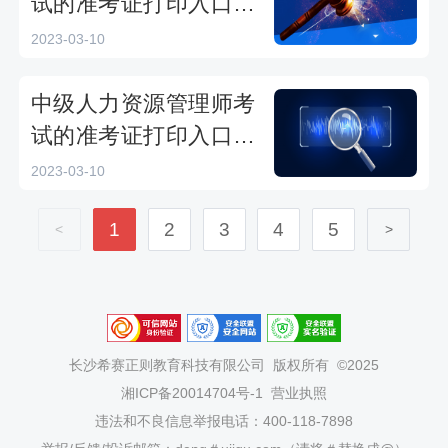
试的准考证打印入口在
哪？
2023-03-10
中级人力资源管理师考
试的准考证打印入口在
哪？
2023-03-10
1
2
3
4
5
<
>
长沙希赛正则教育科技有限公司
版权所有 ©2025
湘ICP备20014704号-1
营业执照
违法和不良信息举报电话：400-118-7898