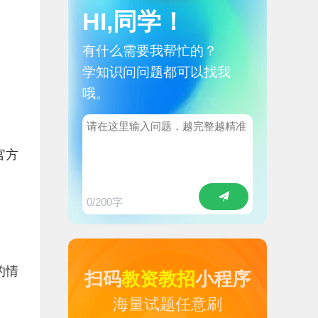
HI,同学！
有什么需要我帮忙的？
学知识问问题都可以找我
哦。
官方
0
/200字
的情
扫码
教资教招
小程序
海量试题任意刷