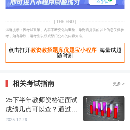
| THE END |
温馨提示：因考试政策、内容不断变化与调整，希财猫提供的以上信息仅供参
考，如有异议，请考生以权威部门公布的内容为准。
点击打开
教资教招题库优题宝小程序
海量试题
随时刷
相关考试指南
更多 >
25下半年教师资格证面试
成绩几点可以查？通过后
多久拿证？
2025-12-26